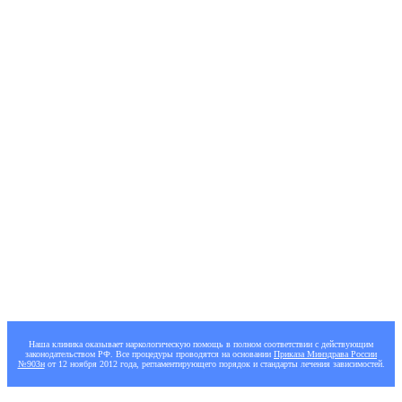
Наличные
8 800 302 39 03
+7 (905) 667-99-36
Бесплатная консультация
Наша клиника оказывает наркологическую помощь в полном соответствии с действующим
законодательством РФ. Все процедуры проводятся на основании
Приказа Минздрава России
№903н
от 12 ноября 2012 года, регламентирующего порядок и стандарты лечения зависимостей.