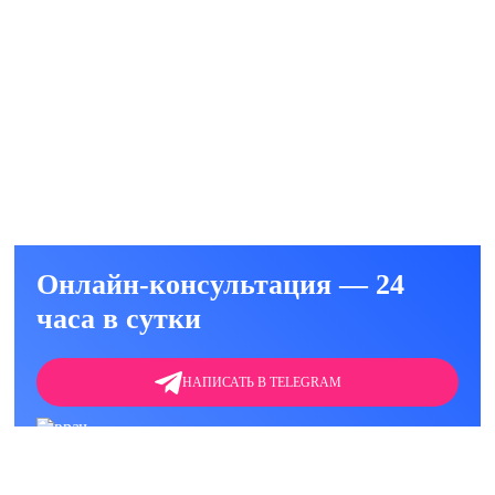
ть
 запоя на дому
уб.
ть
Онлайн-консультация — 24
часа в сутки
НАПИСАТЬ В TELEGRAM