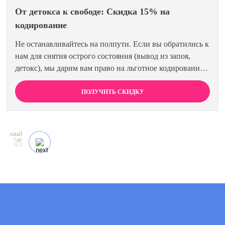
От детокса к свободе: Скидка 15% на
кодирование
Не останавливайтесь на полпути. Если вы обратились к
нам для снятия острого состояния (вывод из запоя,
детокс), мы дарим вам право на льготное кодирование.
Просто предъявите документ об оплате первичной
процедуры, и получите скидку 15% на любой метод
ПОЛУЧИТЬ СКИДКУ
кодирования в нашей клинике. Ваш путь к трезвости
должен быть выгодным.