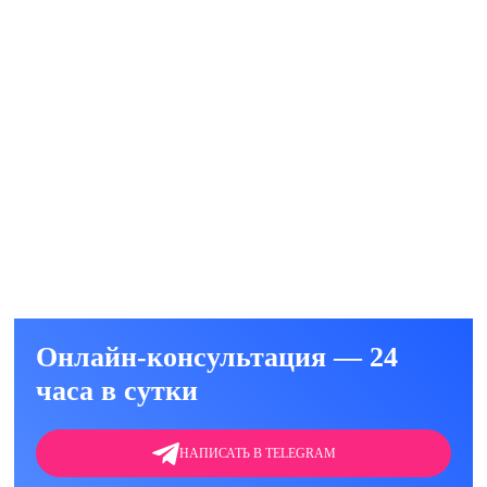
руб.
ть
т (анализ) на наркотики в клинике или на
ть
Онлайн-консультация — 24
часа в сутки
НАПИСАТЬ В TELEGRAM