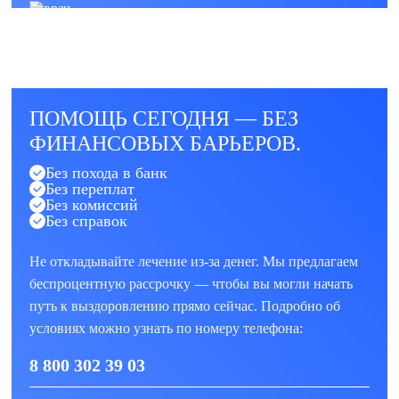
ПОМОЩЬ СЕГОДНЯ — БЕЗ
ФИНАНСОВЫХ БАРЬЕРОВ.
Без похода в банк
Без переплат
Без комиссий
Без справок
Не откладывайте лечение из-за денег. Мы предлагаем
беспроцентную рассрочку — чтобы вы могли начать
путь к выздоровлению прямо сейчас. Подробно об
условиях можно узнать по номеру телефона:
8 800 302 39 03