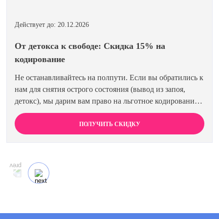
Действует до: 20.12.2026
От детокса к свободе: Скидка 15% на
кодирование
Не останавливайтесь на полпути. Если вы обратились к
нам для снятия острого состояния (вывод из запоя,
детокс), мы дарим вам право на льготное кодирование.
Просто предъявите документ об оплате первичной
процедуры, и получите скидку 15% на любой метод
ПОЛУЧИТЬ СКИДКУ
кодирования в нашей клинике. Ваш путь к трезвости
должен быть выгодным.