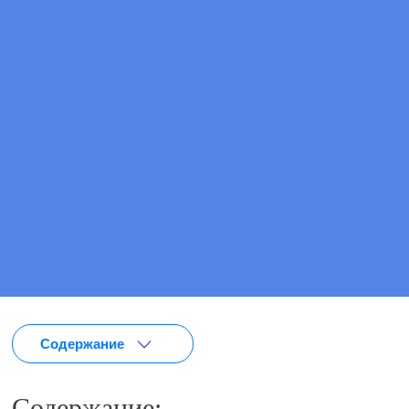
Анонимно
Эффективно
Круглосуточно
ПОЗВОНИТЕ МНЕ
ВЫЗВАТЬ ВРАЧА
Содержание
Содержание: