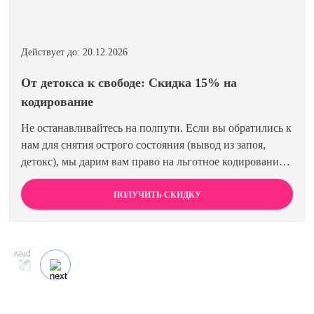
Действует до: 20.12.2026
От детокса к свободе: Скидка 15% на
кодирование
Не останавливайтесь на полпути. Если вы обратились к
нам для снятия острого состояния (вывод из запоя,
детокс), мы дарим вам право на льготное кодирование.
Просто предъявите документ об оплате первичной
процедуры, и получите скидку 15% на любой метод
ПОЛУЧИТЬ СКИДКУ
кодирования в нашей клинике. Ваш путь к трезвости
должен быть выгодным.