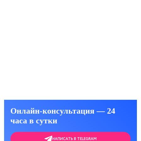
ние от алкоголизма
уб.
ать
ация от алкоголя
ать
Онлайн-консультация — 24
часа в сутки
НАПИСАТЬ В TELEGRAM