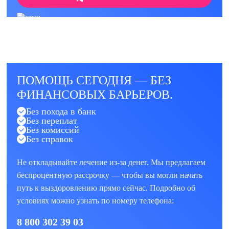
ПОМОЩЬ СЕГОДНЯ — БЕЗ
ФИНАНСОВЫХ БАРЬЕРОВ.
Без похода в банк
Без переплат
Без комиссий
Без справок
Не откладывайте лечение из-за денег. Мы предлагаем
беспроцентную рассрочку — чтобы вы могли начать
путь к выздоровлению прямо сейчас. Подробно об
условиях можно узнать по номеру телефона:
8 800 302 39 03