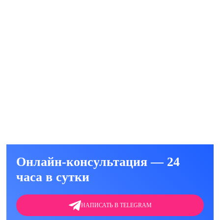
е)
ть
ние Дисульфармом
уб.
ть
Онлайн-консультация — 24
часа в сутки
НАПИСАТЬ В TELEGRAM