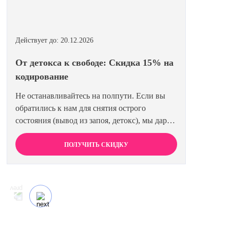
Действует до: 20.12.2026
От детокса к свободе: Скидка 15% на
кодирование
Не останавливайтесь на полпути. Если вы
обратились к нам для снятия острого
состояния (вывод из запоя, детокс), мы дарим
вам право на льготное кодирование. Просто
предъявите документ об оплате первичной
ПОЛУЧИТЬ СКИДКУ
процедуры, и получите скидку 15% на любой
метод кодирования в нашей клинике. Ваш
путь к трезвости должен быть выгодным.