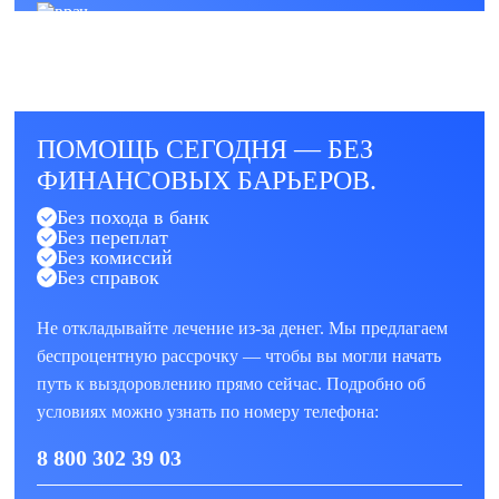
ПОМОЩЬ СЕГОДНЯ — БЕЗ
ФИНАНСОВЫХ БАРЬЕРОВ.
Без похода в банк
Без переплат
Без комиссий
Без справок
Не откладывайте лечение из-за денег. Мы предлагаем
беспроцентную рассрочку — чтобы вы могли начать
путь к выздоровлению прямо сейчас. Подробно об
условиях можно узнать по номеру телефона:
8 800 302 39 03