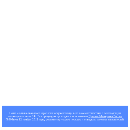
Наличные
8 800 302 39 03
+7 (905) 667-99-36
Бесплатная консультация
Наша клиника оказывает наркологическую помощь в полном соответствии с действующим
законодательством РФ. Все процедуры проводятся на основании
Приказа Минздрава России
№903н
от 12 ноября 2012 года, регламентирующего порядок и стандарты лечения зависимостей.